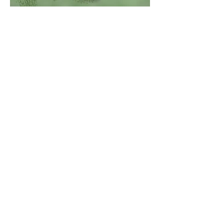
+ D'INFOS
Graphiste freelance basée à
Lauzerte en Tarn et Garonne (82).
Graphisme print, web & illustration
HORAIRES
Du lundi au vendredi
9:00 - 12:00 | 13:30 - 17:30
CONTACT